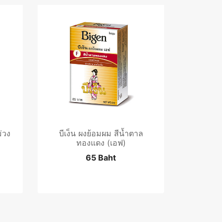
่วง
บีเง็น ผงย้อมผม สีน้ำตาล
ทองแดง (เอฟ)
65 Baht