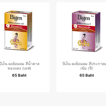
บีเง็น ผงย้อมผม สีน้ำตาล
บีเง็น ผงย้อมผม สีประกายม
ทองแดง (เอฟ)
เข้ม (จี)
65 Baht
65 Baht