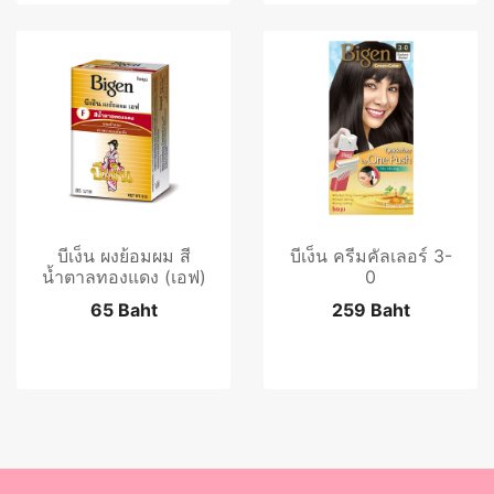
บีเง็น ผงย้อมผม สี
บีเง็น ครีมคัลเลอร์ 3-
น้ำตาลทองแดง (เอฟ)
0
65 Baht
259 Baht